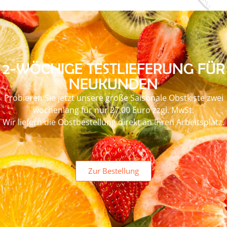
2-WÖCHIGE TESTLIEFERUNG FÜR
NEUKUNDEN
Probieren Sie jetzt unsere große Saisonale Obstkiste zwei
wochenlang für nur 27,00 Euro zzgl. MwSt.
Wir liefern die Obstbestellung direkt an Ihren Arbeitsplatz.
Zur Bestellung