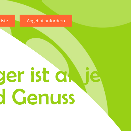
iste
Angebot anfordern
r ist als je
d Genuss