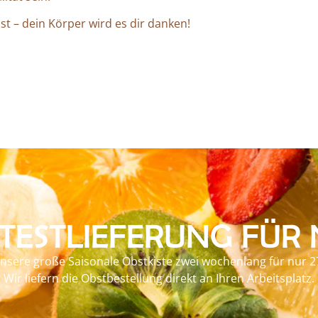
st – dein Körper wird es dir danken!
 TESTLIEFERUNG FÜR
unsere große Saisonale Obstkiste zwei wochenlang für nur 2
Wir liefern die Obstbestellung direkt an Ihren Arbeitsplatz.