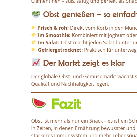
Clementinen – süß, saftig und perfekt als Sna
Obst genießen – so einfach
Frisch & roh:
Direkt vom Korb in den Mund 
Im Smoothie:
Kombiniert mit Joghurt oder
Im Salat:
Obst macht jeden Salat bunter u
Gefriergetrocknet:
Praktisch für unterwegs
Der Markt zeigt es klar
Der globale Obst- und Gemüsemarkt wächst s
Qualität und Nachhaltigkeit legen.
Fazit
Obst ist mehr als nur ein Snack – es ist ein 
In Zeiten, in denen Ernährung bewusster und n
stärkeres Immunsystem und mehr Lebensquali