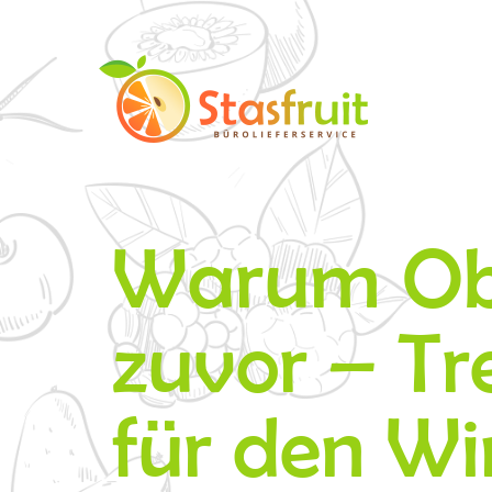
Warum Obst 
zuvor – Tr
für den Wi